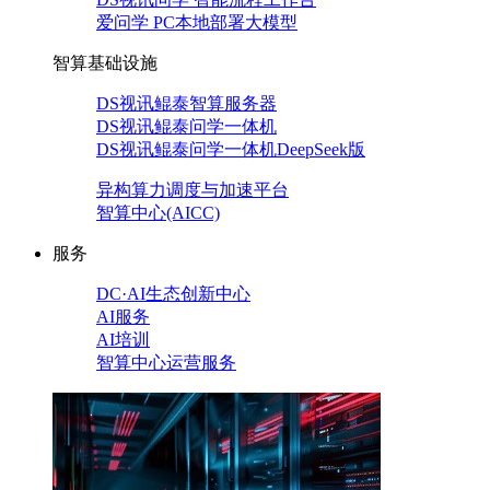
爱问学 PC本地部署大模型
智算基础设施
DS视讯鲲泰智算服务器
DS视讯鲲泰问学一体机
DS视讯鲲泰问学一体机DeepSeek版
异构算力调度与加速平台
智算中心(AICC)
服务
DC·AI生态创新中心
AI服务
AI培训
智算中心运营服务