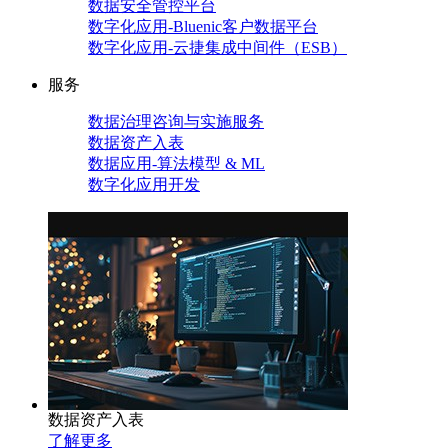
数据安全管控平台
数字化应用-Bluenic客户数据平台
数字化应用-云捷集成中间件（ESB）
服务
数据治理咨询与实施服务
数据资产入表
数据应用-算法模型 & ML
数字化应用开发
数据资产入表
了解更多